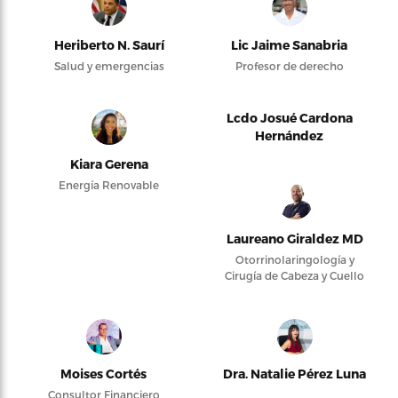
Heriberto N. Saurí
Lic Jaime Sanabria
Salud y emergencias
Profesor de derecho
Lcdo Josué Cardona
Hernández
Kiara Gerena
Energía Renovable
Laureano Giraldez MD
Otorrinolaringología y
Cirugía de Cabeza y Cuello
Moises Cortés
Dra. Natalie Pérez Luna
Consultor Financiero