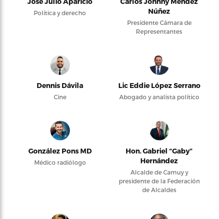
José Julio Aparicio
Carlos Johnny Méndez
Núñez
Política y derecho
Presidente Cámara de
Representantes
Dennis Dávila
Lic Eddie López Serrano
Cine
Abogado y analista político
González Pons MD
Hon. Gabriel “Gaby”
Hernández
Médico radiólogo
Alcalde de Camuy y
presidente de la Federación
de Alcaldes