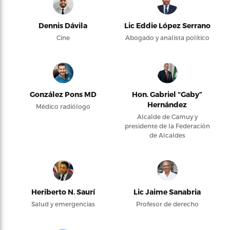
Dennis Dávila
Lic Eddie López Serrano
Cine
Abogado y analista político
González Pons MD
Hon. Gabriel “Gaby”
Hernández
Médico radiólogo
Alcalde de Camuy y
presidente de la Federación
de Alcaldes
Heriberto N. Saurí
Lic Jaime Sanabria
Salud y emergencias
Profesor de derecho