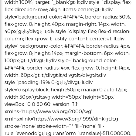
width:100%;’ target=’_blank’gt; lt;div style=’ display: flex;
flex-direction: row; align-items: center;’gt; lt;div
style=’background-color: #F4F4F4; border-radius: 50%;
flex-grow: 0; height: 40px; margin-right: 14px; width:
40px;’gt;lt;/divgt; lt;div style=’display: flex; flex-direction:
column; flex-grow: 1; justify-content: center;’gt; lt;div
style=’ background-color: #F4F4F4; border-radius: 4px;
flex-grow: 0; height: 14px; margin-bottom: 6px; width:
100px;’gt;lt;/divgt; lt;div style=’ background-color:
#F4F4F4; border-radius: 4px; flex-grow: 0; height: 14px;
width: 60px;’gt;lt;/divgt;lt;/divgt;lt;/divgt;lt;div
style=’padding: 19% 0;’gt;lt;/divgt; lt;div
style=’display:block; height:50px; margin:0 auto 12px;
width:50px;’gt;lt;svg width=’50px’ height=’50px’
viewBox=’0 0 60 60′ version=’1.1′
xmlns=’https://www.w3.org/2000/svg’
xmlns:xlink=’https://www.w3.org/1999/xlink’gt;lt;g
stroke=’none’ stroke-width=’1′ fill=’none’ fill-
rule=’evenodd’gt;lt;g transform=’translate(-511.000000,