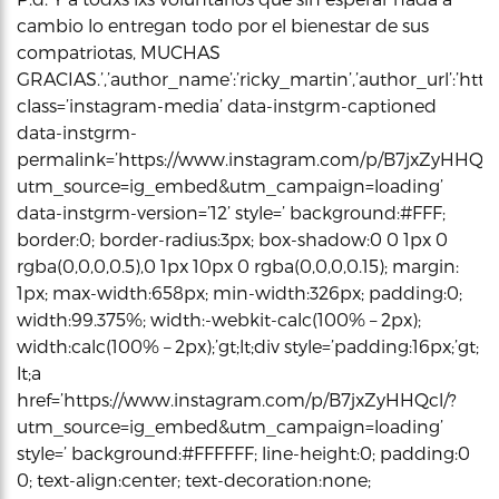
cambio lo entregan todo por el bienestar de sus
compatriotas, MUCHAS
GRACIAS.’,’author_name’:’ricky_martin’,’author_url’:’http
class=’instagram-media’ data-instgrm-captioned
data-instgrm-
permalink=’https://www.instagram.com/p/B7jxZyHHQcl
utm_source=ig_embed&utm_campaign=loading’
data-instgrm-version=’12’ style=’ background:#FFF;
border:0; border-radius:3px; box-shadow:0 0 1px 0
rgba(0,0,0,0.5),0 1px 10px 0 rgba(0,0,0,0.15); margin:
1px; max-width:658px; min-width:326px; padding:0;
width:99.375%; width:-webkit-calc(100% – 2px);
width:calc(100% – 2px);’gt;lt;div style=’padding:16px;’gt;
lt;a
href=’https://www.instagram.com/p/B7jxZyHHQcl/?
utm_source=ig_embed&utm_campaign=loading’
style=’ background:#FFFFFF; line-height:0; padding:0
0; text-align:center; text-decoration:none;