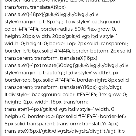
transform: translateX(9px)
translateY(-18px);’gt;lt;/divgt;lt;/divgt;lt;div
style=’margin-left: 8px;’gt; lt;div style=’ background-
color: #F4F4F4; border-radius: 50%; flex-grow: 0;
height: 20px; width: 20px;’gt;lt;/divgt; lt;div style=’
width: 0; height: 0; border-top: 2px solid transparent;
border-left: 6px solid #f4f4f4; border-bottom: 2px solid
transparent; transform: translateX(16px)
translateY(-4px) rotate(30deg)’gt;lt;/divgt;lt;/divgt;lt;div
style=’margin-left: auto;’gt; lt;div style=’ width: 0px;
border-top: 8px solid #F4F4F4; border-right: 8px solid
transparent; transform: translateY(16px);’gt;lt;/divgt;
lt;div style=’ background-color: #F4F4F4; flex-grow: 0;
height: 12px; width: 16px; transform:
translateY(-4px);’gt;lt;/divgt; lt;div style=’ width: 0;
height: 0; border-top: 8px solid #F4F4F4; border-left:
8px solid transparent; transform: translateY(-4px)
translateX(8px);’gt;lt;/divgt;lt;/divgt;lt;/divgt;lt;/agt; lt;p