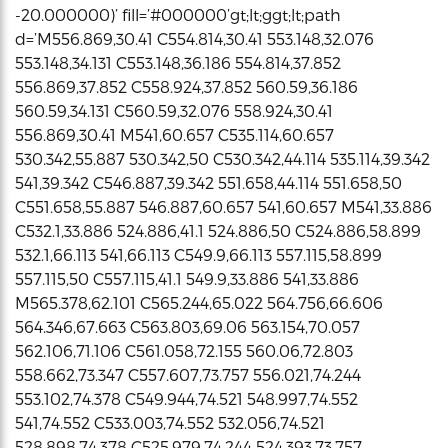
-20.000000)’ fill=’#000000’gt;lt;ggt;lt;path
d=’M556.869,30.41 C554.814,30.41 553.148,32.076
553.148,34.131 C553.148,36.186 554.814,37.852
556.869,37.852 C558.924,37.852 560.59,36.186
560.59,34.131 C560.59,32.076 558.924,30.41
556.869,30.41 M541,60.657 C535.114,60.657
530.342,55.887 530.342,50 C530.342,44.114 535.114,39.342
541,39.342 C546.887,39.342 551.658,44.114 551.658,50
C551.658,55.887 546.887,60.657 541,60.657 M541,33.886
C532.1,33.886 524.886,41.1 524.886,50 C524.886,58.899
532.1,66.113 541,66.113 C549.9,66.113 557.115,58.899
557.115,50 C557.115,41.1 549.9,33.886 541,33.886
M565.378,62.101 C565.244,65.022 564.756,66.606
564.346,67.663 C563.803,69.06 563.154,70.057
562.106,71.106 C561.058,72.155 560.06,72.803
558.662,73.347 C557.607,73.757 556.021,74.244
553.102,74.378 C549.944,74.521 548.997,74.552
541,74.552 C533.003,74.552 532.056,74.521
528.898,74.378 C525.979,74.244 524.393,73.757