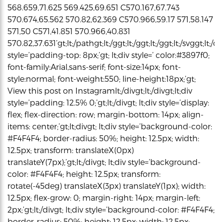
568.659,71.625 569.425,69.651 C570.167,67.743
570.674,65.562 570.82,62.369 C570.966,59.17 571,58.147
571,50 C571,41.851 570.966,40.831
570.82,37.631’gt;lt;/pathgt;lt;/ggt;lt;/ggt;lt;/ggt;lt;/svggt;lt;/di
style=’padding-top: 8px;’gt; lt;div style=’ color:#3897f0;
font-family:Arial,sans-serif; font-size:14px; font-
style:normal; font-weight:550; line-height:18px;’gt;
View this post on Instagramlt;/divgt;lt;/divgt;lt;div
style=’padding: 12.5% 0;’gt;lt;/divgt; lt;div style=’display:
flex; flex-direction: row; margin-bottom: 14px; align-
items: center;’gt;lt;divgt; lt;div style=’background-color:
#F4F4F4; border-radius: 50%; height: 12.5px; width:
12.5px; transform: translateX(0px)
translateY(7px);’gt;lt;/divgt; lt;div style=’background-
color: #F4F4F4; height: 12.5px; transform:
rotate(-45deg) translateX(3px) translateY(1px); width:
12.5px; flex-grow: 0; margin-right: 14px; margin-left:
2px;’gt;lt;/divgt; lt;div style=’background-color: #F4F4F4;
border-radius: 50%; height: 12.5px; width: 12.5px;