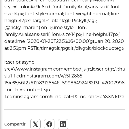
style=’ color:#c9c8cd; font-family:Arial,sans-serif; font-
size:14px; font-style:normal; font-weight:normal; line-
height:17px;’ target=’_blank’gt; Rickylt;/agt;
(@ricky_martin) on lt;time style=’ font-
family:Arial,sans-serif; font-size:14px; line-height:17px;’
datetime=’2020-01-20T22:53:36+00:00’gt;Jan 20, 2020
at 2:53pm PSTlt;/timegt;lt;/pgt;lt;/divgt;lt;/blockquotegt;
lt;script async
src=’//www.instagram.com/embed.js’gt;lt;/scriptgt;’,’thum
sju1-1.cdninstagram.com/v/t51.2885-
15/e35/s612x612/83128546_599864924132131_420079985
_nc_ht=scontent-sju1-
1.cdninstagram.com&_nc_cat=1&_nc_ohc=b4SXNk1ze_QA
Compartir