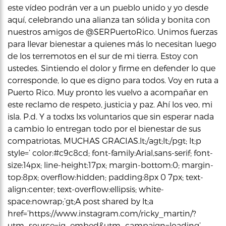
este vídeo podrán ver a un pueblo unido y yo desde
aquí, celebrando una alianza tan sólida y bonita con
nuestros amigos de @SERPuertoRico. Unimos fuerzas
para llevar bienestar a quienes más lo necesitan luego
de los terremotos en el sur de mi tierra. Estoy con
ustedes. Sintiendo el dolor y firme en defender lo que
corresponde, lo que es digno para todos. Voy en ruta a
Puerto Rico. Muy pronto les vuelvo a acompañar en
este reclamo de respeto, justicia y paz. Ahí los veo, mi
isla. P.d. Y a todxs lxs voluntarios que sin esperar nada
a cambio lo entregan todo por el bienestar de sus
compatriotas, MUCHAS GRACIAS.lt;/agt;lt;/pgt; lt;p
style=’ color:#c9c8cd; font-family:Arial,sans-serif; font-
size:14px; line-height:17px; margin-bottom:0; margin-
top:8px; overflow:hidden; padding:8px 0 7px; text-
align:center; text-overflow:ellipsis; white-
space:nowrap;’gt;A post shared by lt;a
href=’https://www.instagram.com/ricky_martin/?
utm_source=ig_embed&utm_campaign=loading’