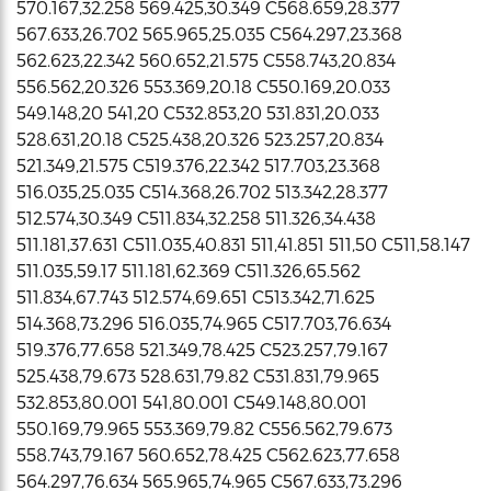
570.167,32.258 569.425,30.349 C568.659,28.377
567.633,26.702 565.965,25.035 C564.297,23.368
562.623,22.342 560.652,21.575 C558.743,20.834
556.562,20.326 553.369,20.18 C550.169,20.033
549.148,20 541,20 C532.853,20 531.831,20.033
528.631,20.18 C525.438,20.326 523.257,20.834
521.349,21.575 C519.376,22.342 517.703,23.368
516.035,25.035 C514.368,26.702 513.342,28.377
512.574,30.349 C511.834,32.258 511.326,34.438
511.181,37.631 C511.035,40.831 511,41.851 511,50 C511,58.147
511.035,59.17 511.181,62.369 C511.326,65.562
511.834,67.743 512.574,69.651 C513.342,71.625
514.368,73.296 516.035,74.965 C517.703,76.634
519.376,77.658 521.349,78.425 C523.257,79.167
525.438,79.673 528.631,79.82 C531.831,79.965
532.853,80.001 541,80.001 C549.148,80.001
550.169,79.965 553.369,79.82 C556.562,79.673
558.743,79.167 560.652,78.425 C562.623,77.658
564.297,76.634 565.965,74.965 C567.633,73.296