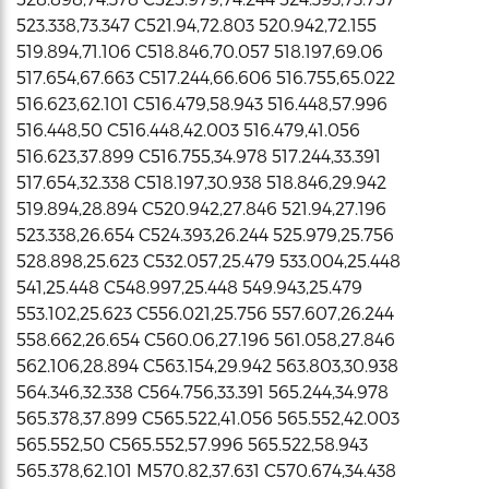
523.338,73.347 C521.94,72.803 520.942,72.155
519.894,71.106 C518.846,70.057 518.197,69.06
517.654,67.663 C517.244,66.606 516.755,65.022
516.623,62.101 C516.479,58.943 516.448,57.996
516.448,50 C516.448,42.003 516.479,41.056
516.623,37.899 C516.755,34.978 517.244,33.391
517.654,32.338 C518.197,30.938 518.846,29.942
519.894,28.894 C520.942,27.846 521.94,27.196
523.338,26.654 C524.393,26.244 525.979,25.756
528.898,25.623 C532.057,25.479 533.004,25.448
541,25.448 C548.997,25.448 549.943,25.479
553.102,25.623 C556.021,25.756 557.607,26.244
558.662,26.654 C560.06,27.196 561.058,27.846
562.106,28.894 C563.154,29.942 563.803,30.938
564.346,32.338 C564.756,33.391 565.244,34.978
565.378,37.899 C565.522,41.056 565.552,42.003
565.552,50 C565.552,57.996 565.522,58.943
565.378,62.101 M570.82,37.631 C570.674,34.438