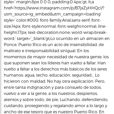
style=’ margin:8px 0 0 0; padding:0 4px;’gt; lt;a
href=’https://www.instagram.com/p/B7jxZyHHQcl/?
utm_source=ig_embed&utm_campaign=loading’
style=’ color:#000; font-family:Arial,sans-serif; font-
size:14px; font-style:normal; font-weight:normal; line-
height:17px; text-decoration:none; word-wrap:break-
word;’ target=’_blank’gt;Lo ocurrido en un almacen en
Ponce, Puerto Rico es un acto de insensibilidad, de
maltrato e irresponsabilidad sinigual. En los
momentos de mayor necesidad de nuestra gente, los
que suponen sean los líderes han vuelto a fallar. Han
vuelto a faltar a los derechos más básicos de los seres
humanos: agua, techo, educación, seguridad… Lo
hicieron con maldad. No hay otra explicación. Pero,
entre tanta indignación y para consuelo de todos,
vuelvo a ver a la gente, a los nuestros, despiertos,
atentos y sobre todo, de pie. Luchando, defendiendo,
cuidando, protegiendo y regalando amor a lo largo y
ancho de ese tesoro que es nuestro Puerto Rico. En