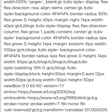
width:100%;’ target=’_blank’gt; lt;div style=’ display: flex;
flex-direction: row; align-items: center;’gt; lt;div
style=’background-color: #F4F4F4; border-radius: 50%;
flex-grow: 0; height: 40px; margin-right: 14px; width:
40px;’gt;lt;/divgt; lt;div style=’display: flex; flex-direction:
column; flex-grow: 1; justify-content: center;’gt; lt;div
style=’ background-color: #F4F4F4; border-radius: 4px;
flex-grow: 0; height: 14px; margin-bottom: 6px; width:
100px;’gt;lt;/divgt; lt;div style=’ background-color:
#F4F4F4; border-radius: 4px; flex-grow: 0; height: 14px;
width: 60px;’gt;lt;/divgt;lt;/divgt;lt;/divgt;lt;div
style=’padding: 19% 0;’gt;lt;/divgt; lt;div
style=’display:block; height:50px; margin:0 auto 12px;
width:50px;’gt;lt;svg width=’50px’ height=’50px’
viewBox=’0 0 60 60′ version=’1.1′
xmlns=’https://www.w3.org/2000/svg’
xmlns:xlink=’https://www.w3.org/1999/xlink’gt;lt;g
stroke=’none’ stroke-width=’1′ fill=’none’ fill-
rule=’evenodd’gt;lt;g transform=’translate(-511.000000,