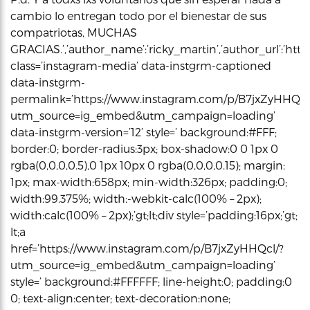
cambio lo entregan todo por el bienestar de sus
compatriotas, MUCHAS
GRACIAS.’,’author_name’:’ricky_martin’,’author_url’:’http
class=’instagram-media’ data-instgrm-captioned
data-instgrm-
permalink=’https://www.instagram.com/p/B7jxZyHHQcl
utm_source=ig_embed&utm_campaign=loading’
data-instgrm-version=’12’ style=’ background:#FFF;
border:0; border-radius:3px; box-shadow:0 0 1px 0
rgba(0,0,0,0.5),0 1px 10px 0 rgba(0,0,0,0.15); margin:
1px; max-width:658px; min-width:326px; padding:0;
width:99.375%; width:-webkit-calc(100% – 2px);
width:calc(100% – 2px);’gt;lt;div style=’padding:16px;’gt;
lt;a
href=’https://www.instagram.com/p/B7jxZyHHQcl/?
utm_source=ig_embed&utm_campaign=loading’
style=’ background:#FFFFFF; line-height:0; padding:0
0; text-align:center; text-decoration:none;