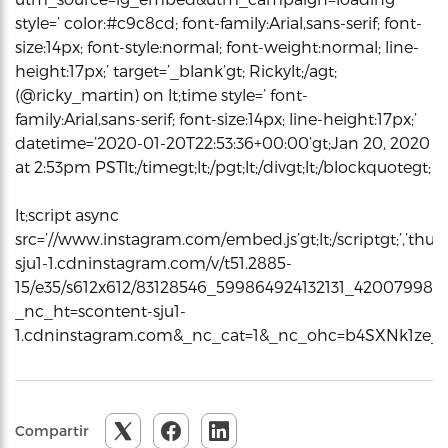
style=’ color:#c9c8cd; font-family:Arial,sans-serif; font-
size:14px; font-style:normal; font-weight:normal; line-
height:17px;’ target=’_blank’gt; Rickylt;/agt;
(@ricky_martin) on lt;time style=’ font-
family:Arial,sans-serif; font-size:14px; line-height:17px;’
datetime=’2020-01-20T22:53:36+00:00’gt;Jan 20, 2020
at 2:53pm PSTlt;/timegt;lt;/pgt;lt;/divgt;lt;/blockquotegt;
lt;script async
src=’//www.instagram.com/embed.js’gt;lt;/scriptgt;’,’thum
sju1-1.cdninstagram.com/v/t51.2885-
15/e35/s612x612/83128546_599864924132131_420079985
_nc_ht=scontent-sju1-
1.cdninstagram.com&_nc_cat=1&_nc_ohc=b4SXNk1ze_QA
Compartir