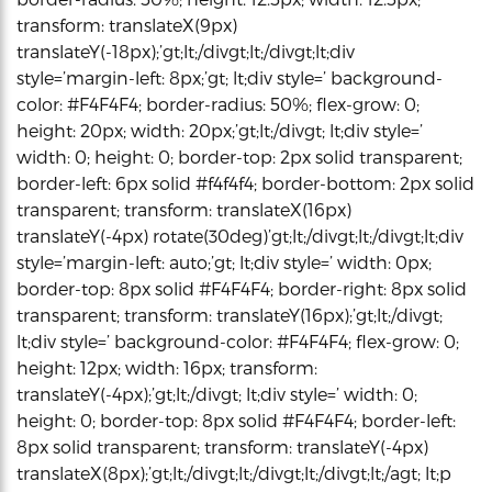
transform: translateX(9px)
translateY(-18px);’gt;lt;/divgt;lt;/divgt;lt;div
style=’margin-left: 8px;’gt; lt;div style=’ background-
color: #F4F4F4; border-radius: 50%; flex-grow: 0;
height: 20px; width: 20px;’gt;lt;/divgt; lt;div style=’
width: 0; height: 0; border-top: 2px solid transparent;
border-left: 6px solid #f4f4f4; border-bottom: 2px solid
transparent; transform: translateX(16px)
translateY(-4px) rotate(30deg)’gt;lt;/divgt;lt;/divgt;lt;div
style=’margin-left: auto;’gt; lt;div style=’ width: 0px;
border-top: 8px solid #F4F4F4; border-right: 8px solid
transparent; transform: translateY(16px);’gt;lt;/divgt;
lt;div style=’ background-color: #F4F4F4; flex-grow: 0;
height: 12px; width: 16px; transform:
translateY(-4px);’gt;lt;/divgt; lt;div style=’ width: 0;
height: 0; border-top: 8px solid #F4F4F4; border-left:
8px solid transparent; transform: translateY(-4px)
translateX(8px);’gt;lt;/divgt;lt;/divgt;lt;/divgt;lt;/agt; lt;p