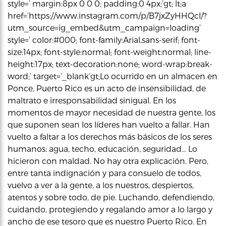
style=’ margin:8px 0 0 0; padding:0 4px;’gt; lt;a
href=’https://www.instagram.com/p/B7jxZyHHQcl/?
utm_source=ig_embed&utm_campaign=loading’
style=’ color:#000; font-family:Arial,sans-serif; font-
size:14px; font-style:normal; font-weight:normal; line-
height:17px; text-decoration:none; word-wrap:break-
word;’ target=’_blank’gt;Lo ocurrido en un almacen en
Ponce, Puerto Rico es un acto de insensibilidad, de
maltrato e irresponsabilidad sinigual. En los
momentos de mayor necesidad de nuestra gente, los
que suponen sean los líderes han vuelto a fallar. Han
vuelto a faltar a los derechos más básicos de los seres
humanos: agua, techo, educación, seguridad… Lo
hicieron con maldad. No hay otra explicación. Pero,
entre tanta indignación y para consuelo de todos,
vuelvo a ver a la gente, a los nuestros, despiertos,
atentos y sobre todo, de pie. Luchando, defendiendo,
cuidando, protegiendo y regalando amor a lo largo y
ancho de ese tesoro que es nuestro Puerto Rico. En