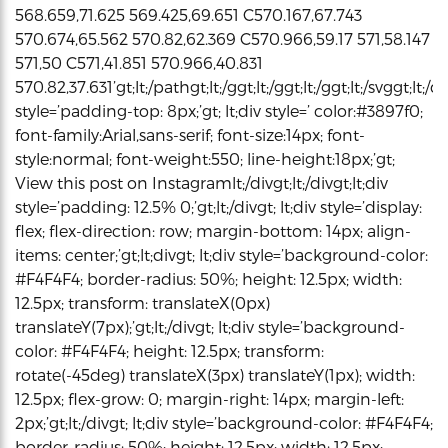
568.659,71.625 569.425,69.651 C570.167,67.743
570.674,65.562 570.82,62.369 C570.966,59.17 571,58.147
571,50 C571,41.851 570.966,40.831
570.82,37.631’gt;lt;/pathgt;lt;/ggt;lt;/ggt;lt;/ggt;lt;/svggt;lt;/di
style=’padding-top: 8px;’gt; lt;div style=’ color:#3897f0;
font-family:Arial,sans-serif; font-size:14px; font-
style:normal; font-weight:550; line-height:18px;’gt;
View this post on Instagramlt;/divgt;lt;/divgt;lt;div
style=’padding: 12.5% 0;’gt;lt;/divgt; lt;div style=’display:
flex; flex-direction: row; margin-bottom: 14px; align-
items: center;’gt;lt;divgt; lt;div style=’background-color:
#F4F4F4; border-radius: 50%; height: 12.5px; width:
12.5px; transform: translateX(0px)
translateY(7px);’gt;lt;/divgt; lt;div style=’background-
color: #F4F4F4; height: 12.5px; transform:
rotate(-45deg) translateX(3px) translateY(1px); width:
12.5px; flex-grow: 0; margin-right: 14px; margin-left:
2px;’gt;lt;/divgt; lt;div style=’background-color: #F4F4F4;
border-radius: 50%; height: 12.5px; width: 12.5px;