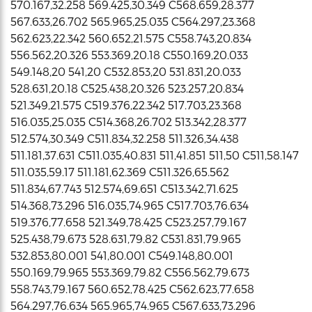
570.167,32.258 569.425,30.349 C568.659,28.377
567.633,26.702 565.965,25.035 C564.297,23.368
562.623,22.342 560.652,21.575 C558.743,20.834
556.562,20.326 553.369,20.18 C550.169,20.033
549.148,20 541,20 C532.853,20 531.831,20.033
528.631,20.18 C525.438,20.326 523.257,20.834
521.349,21.575 C519.376,22.342 517.703,23.368
516.035,25.035 C514.368,26.702 513.342,28.377
512.574,30.349 C511.834,32.258 511.326,34.438
511.181,37.631 C511.035,40.831 511,41.851 511,50 C511,58.147
511.035,59.17 511.181,62.369 C511.326,65.562
511.834,67.743 512.574,69.651 C513.342,71.625
514.368,73.296 516.035,74.965 C517.703,76.634
519.376,77.658 521.349,78.425 C523.257,79.167
525.438,79.673 528.631,79.82 C531.831,79.965
532.853,80.001 541,80.001 C549.148,80.001
550.169,79.965 553.369,79.82 C556.562,79.673
558.743,79.167 560.652,78.425 C562.623,77.658
564.297,76.634 565.965,74.965 C567.633,73.296