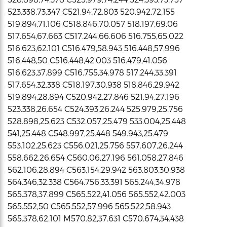
523.338,73.347 C521.94,72.803 520.942,72.155
519.894,71.106 C518.846,70.057 518.197,69.06
517.654,67.663 C517.244,66.606 516.755,65.022
516.623,62.101 C516.479,58.943 516.448,57.996
516.448,50 C516.448,42.003 516.479,41.056
516.623,37.899 C516.755,34.978 517.244,33.391
517.654,32.338 C518.197,30.938 518.846,29.942
519.894,28.894 C520.942,27.846 521.94,27.196
523.338,26.654 C524.393,26.244 525.979,25.756
528.898,25.623 C532.057,25.479 533.004,25.448
541,25.448 C548.997,25.448 549.943,25.479
553.102,25.623 C556.021,25.756 557.607,26.244
558.662,26.654 C560.06,27.196 561.058,27.846
562.106,28.894 C563.154,29.942 563.803,30.938
564.346,32.338 C564.756,33.391 565.244,34.978
565.378,37.899 C565.522,41.056 565.552,42.003
565.552,50 C565.552,57.996 565.522,58.943
565.378,62.101 M570.82,37.631 C570.674,34.438