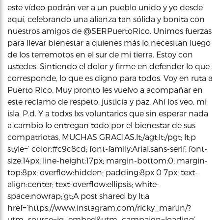
este vídeo podrán ver a un pueblo unido y yo desde
aquí, celebrando una alianza tan sólida y bonita con
nuestros amigos de @SERPuertoRico. Unimos fuerzas
para llevar bienestar a quienes más lo necesitan luego
de los terremotos en el sur de mi tierra. Estoy con
ustedes. Sintiendo el dolor y firme en defender lo que
corresponde, lo que es digno para todos. Voy en ruta a
Puerto Rico. Muy pronto les vuelvo a acompañar en
este reclamo de respeto, justicia y paz. Ahí los veo, mi
isla. P.d. Y a todxs lxs voluntarios que sin esperar nada
a cambio lo entregan todo por el bienestar de sus
compatriotas, MUCHAS GRACIAS.lt;/agt;lt;/pgt; lt;p
style=’ color:#c9c8cd; font-family:Arial,sans-serif; font-
size:14px; line-height:17px; margin-bottom:0; margin-
top:8px; overflow:hidden; padding:8px 0 7px; text-
align:center; text-overflow:ellipsis; white-
space:nowrap;’gt;A post shared by lt;a
href=’https://www.instagram.com/ricky_martin/?
utm_source=ig_embed&utm_campaign=loading’