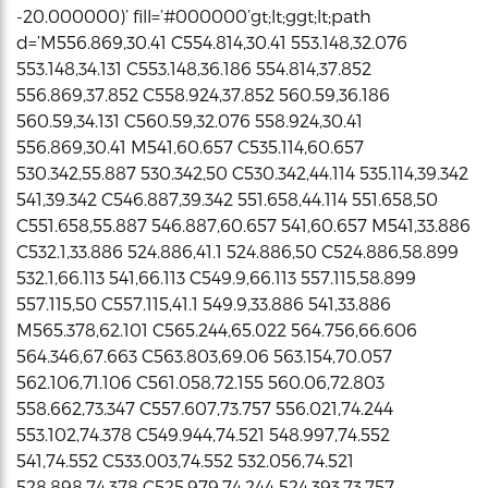
-20.000000)’ fill=’#000000’gt;lt;ggt;lt;path
d=’M556.869,30.41 C554.814,30.41 553.148,32.076
553.148,34.131 C553.148,36.186 554.814,37.852
556.869,37.852 C558.924,37.852 560.59,36.186
560.59,34.131 C560.59,32.076 558.924,30.41
556.869,30.41 M541,60.657 C535.114,60.657
530.342,55.887 530.342,50 C530.342,44.114 535.114,39.342
541,39.342 C546.887,39.342 551.658,44.114 551.658,50
C551.658,55.887 546.887,60.657 541,60.657 M541,33.886
C532.1,33.886 524.886,41.1 524.886,50 C524.886,58.899
532.1,66.113 541,66.113 C549.9,66.113 557.115,58.899
557.115,50 C557.115,41.1 549.9,33.886 541,33.886
M565.378,62.101 C565.244,65.022 564.756,66.606
564.346,67.663 C563.803,69.06 563.154,70.057
562.106,71.106 C561.058,72.155 560.06,72.803
558.662,73.347 C557.607,73.757 556.021,74.244
553.102,74.378 C549.944,74.521 548.997,74.552
541,74.552 C533.003,74.552 532.056,74.521
528.898,74.378 C525.979,74.244 524.393,73.757