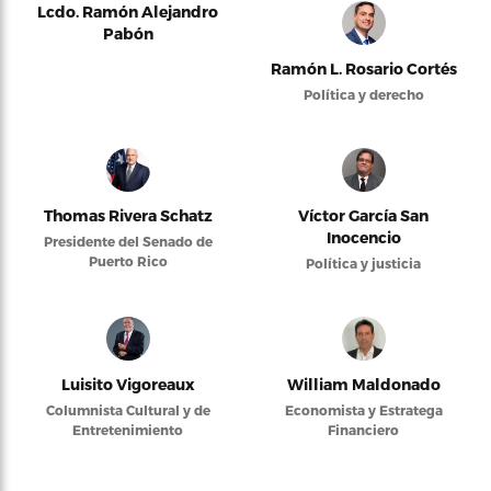
Lcdo. Ramón Alejandro
Pabón
Ramón L. Rosario Cortés
Política y derecho
Thomas Rivera Schatz
Víctor García San
Inocencio
Presidente del Senado de
Puerto Rico
Política y justicia
Luisito Vigoreaux
William Maldonado
Columnista Cultural y de
Economista y Estratega
Entretenimiento
Financiero