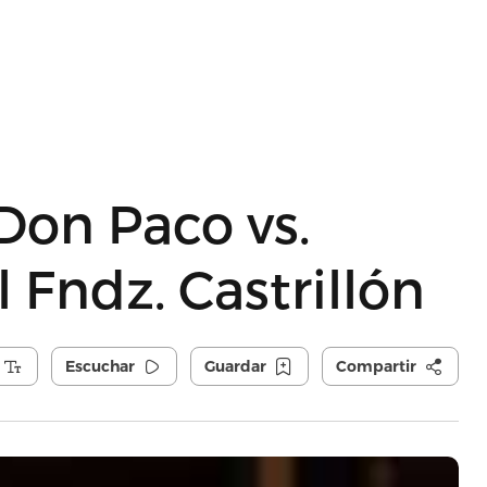
 Don Paco vs.
l Fndz. Castrillón
Escuchar
Guardar
Compartir