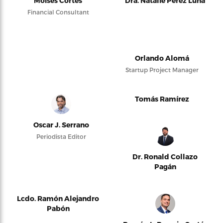
Moises Cortés
Dra. Natalie Pérez Luna
Financial Consultant
Orlando Alomá
Startup Project Manager
Tomás Ramírez
Oscar J. Serrano
Periodista Editor
Dr. Ronald Collazo
Pagán
Lcdo. Ramón Alejandro
Pabón