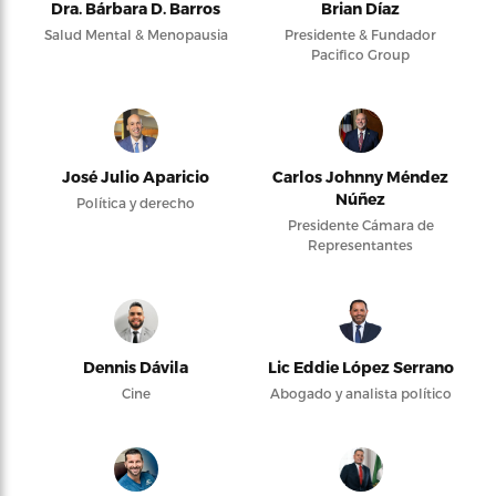
Dra. Bárbara D. Barros
Brian Díaz
Salud Mental & Menopausia
Presidente & Fundador
Pacifico Group
José Julio Aparicio
Carlos Johnny Méndez
Núñez
Política y derecho
Presidente Cámara de
Representantes
Dennis Dávila
Lic Eddie López Serrano
Cine
Abogado y analista político