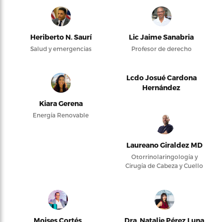
Heriberto N. Saurí
Lic Jaime Sanabria
Salud y emergencias
Profesor de derecho
Lcdo Josué Cardona
Hernández
Kiara Gerena
Energía Renovable
Laureano Giraldez MD
Otorrinolaringología y
Cirugía de Cabeza y Cuello
Moises Cortés
Dra. Natalie Pérez Luna