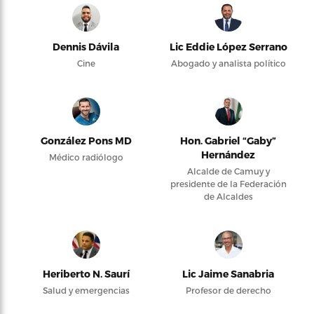
Dennis Dávila
Lic Eddie López Serrano
Cine
Abogado y analista político
González Pons MD
Hon. Gabriel “Gaby”
Hernández
Médico radiólogo
Alcalde de Camuy y
presidente de la Federación
de Alcaldes
Heriberto N. Saurí
Lic Jaime Sanabria
Salud y emergencias
Profesor de derecho