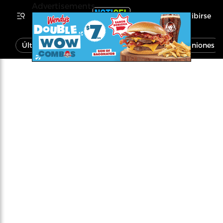
Advertisements
Inscribirse
Última Hora
Noticias
Economía
Opiniones