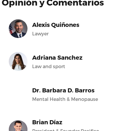
Opinión y Comentarios
Alexis Quiñones
Lawyer
Adriana Sanchez
Law and sport
Dr. Barbara D. Barros
Mental Health & Menopause
Brian Díaz
President & Founder Pacifico