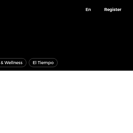
En
Register
e & Wellness
El Tiempo