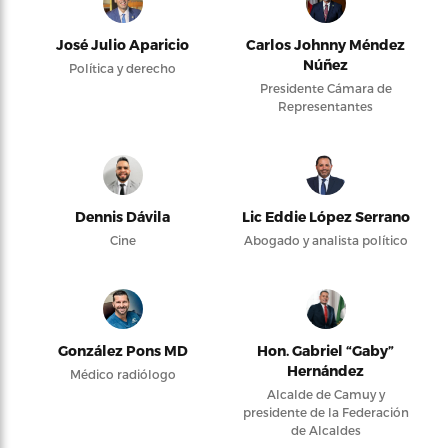
José Julio Aparicio
Carlos Johnny Méndez
Núñez
Política y derecho
Presidente Cámara de
Representantes
Dennis Dávila
Lic Eddie López Serrano
Cine
Abogado y analista político
González Pons MD
Hon. Gabriel “Gaby”
Hernández
Médico radiólogo
Alcalde de Camuy y
presidente de la Federación
de Alcaldes