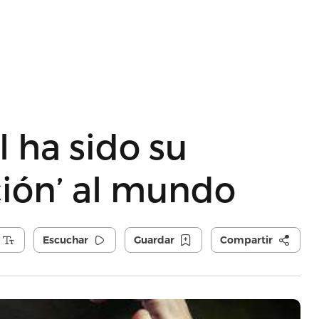
l ha sido su
ción’ al mundo
Escuchar
Guardar
Compartir