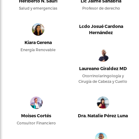
Heriberto N. Saurí
Lic Jaime Sanabria
Salud y emergencias
Profesor de derecho
Lcdo Josué Cardona
Hernández
Kiara Gerena
Energía Renovable
Laureano Giraldez MD
Otorrinolaringología y
Cirugía de Cabeza y Cuello
Moises Cortés
Dra. Natalie Pérez Luna
Consultor Financiero