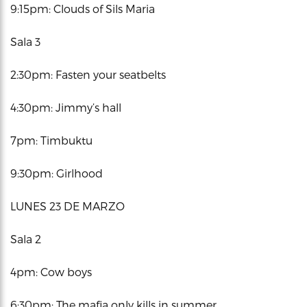
9:15pm: Clouds of Sils Maria
Sala 3
2:30pm: Fasten your seatbelts
4:30pm: Jimmy’s hall
7pm: Timbuktu
9:30pm: Girlhood
LUNES 23 DE MARZO
Sala 2
4pm: Cow boys
6:30pm: The mafia only kills in summer