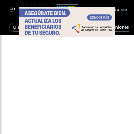
Advertisements
Inscribirse
Última Hora
Noticias
Economía
Opiniones