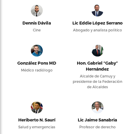
Dennis Dávila
Lic Eddie López Serrano
Cine
Abogado y analista político
González Pons MD
Hon. Gabriel “Gaby”
Hernández
Médico radiólogo
Alcalde de Camuy y
presidente de la Federación
de Alcaldes
Heriberto N. Saurí
Lic Jaime Sanabria
Salud y emergencias
Profesor de derecho