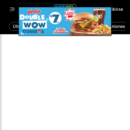
Advertisements
Inscribirse
Última Hora
Noticias
Economía
Opiniones