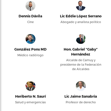
Dennis Dávila
Lic Eddie López Serrano
Cine
Abogado y analista político
González Pons MD
Hon. Gabriel “Gaby”
Hernández
Médico radiólogo
Alcalde de Camuy y
presidente de la Federación
de Alcaldes
Heriberto N. Saurí
Lic Jaime Sanabria
Salud y emergencias
Profesor de derecho