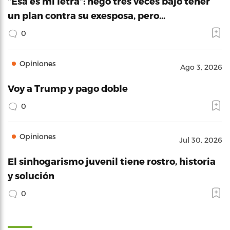
“Esa es mi letra”: negó tres veces bajo tener
un plan contra su exesposa, pero…
0
Opiniones
Ago 3, 2026
Voy a Trump y pago doble
0
Opiniones
Jul 30, 2026
El sinhogarismo juvenil tiene rostro, historia
y solución
0