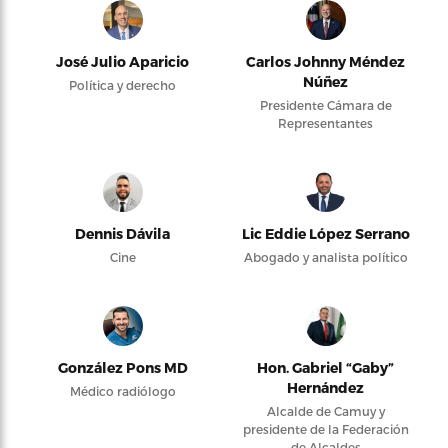
José Julio Aparicio
Carlos Johnny Méndez
Núñez
Política y derecho
Presidente Cámara de
Representantes
Dennis Dávila
Lic Eddie López Serrano
Cine
Abogado y analista político
González Pons MD
Hon. Gabriel “Gaby”
Hernández
Médico radiólogo
Alcalde de Camuy y
presidente de la Federación
de Alcaldes