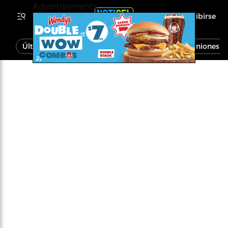
Advertisements
Inscribirse
Última Hora
Noticias
Economía
Opiniones