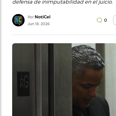
defensa de inimputabilidad en el juicio.
NotiCel
Por
0
Jun 18, 2026