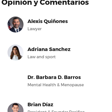
Opinión y Comentarios
Alexis Quiñones
Lawyer
Adriana Sanchez
Law and sport
Dr. Barbara D. Barros
Mental Health & Menopause
Brian Díaz
President & Founder Pacifico