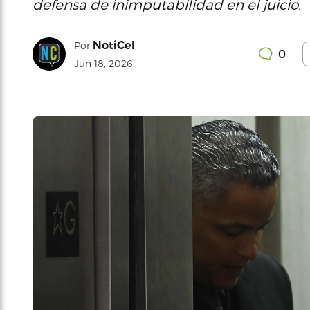
defensa de inimputabilidad en el juicio.
NotiCel
Por
0
Jun 18, 2026