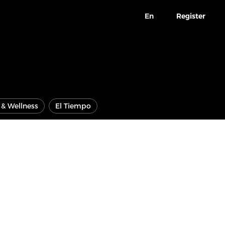
En
Register
e & Wellness
El Tiempo