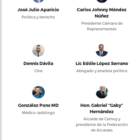
José Julio Aparicio
Carlos Johnny Méndez
Núñez
Política y derecho
Presidente Cámara de
Representantes
Dennis Dávila
Lic Eddie López Serrano
Cine
Abogado y analista político
González Pons MD
Hon. Gabriel “Gaby”
Hernández
Médico radiólogo
Alcalde de Camuy y
presidente de la Federación
de Alcaldes