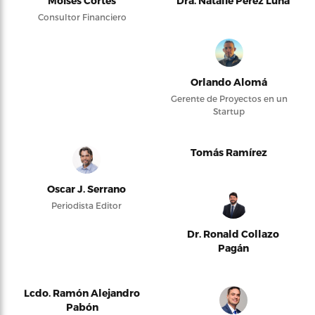
Moises Cortés
Dra. Natalie Pérez Luna
Consultor Financiero
Orlando Alomá
Gerente de Proyectos en un
Startup
Tomás Ramírez
Oscar J. Serrano
Periodista Editor
Dr. Ronald Collazo
Pagán
Lcdo. Ramón Alejandro
Pabón