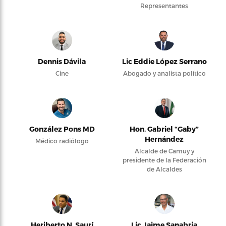
Representantes
Dennis Dávila
Lic Eddie López Serrano
Cine
Abogado y analista político
González Pons MD
Hon. Gabriel “Gaby”
Hernández
Médico radiólogo
Alcalde de Camuy y
presidente de la Federación
de Alcaldes
Heriberto N. Saurí
Lic Jaime Sanabria