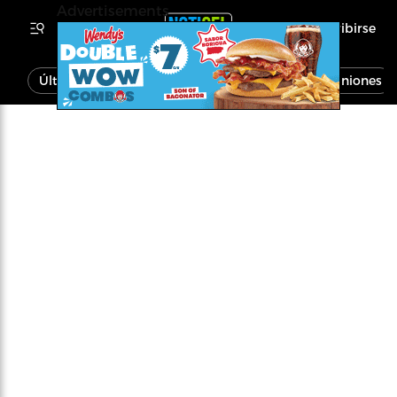
Advertisements
Inscribirse
Última Hora
Noticias
Economía
Opiniones