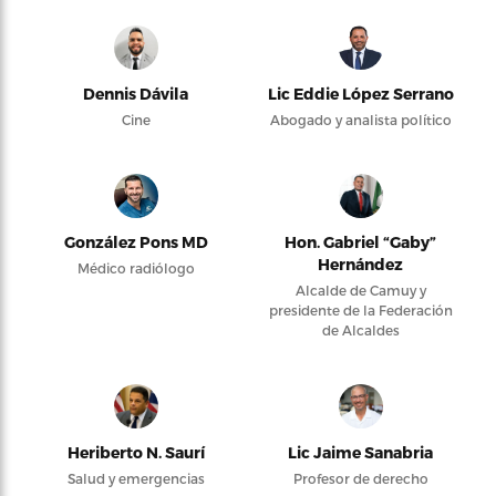
Dennis Dávila
Lic Eddie López Serrano
Cine
Abogado y analista político
González Pons MD
Hon. Gabriel “Gaby”
Hernández
Médico radiólogo
Alcalde de Camuy y
presidente de la Federación
de Alcaldes
Heriberto N. Saurí
Lic Jaime Sanabria
Salud y emergencias
Profesor de derecho