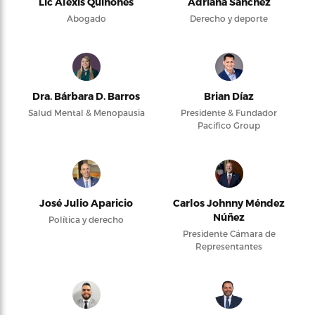
Lic Alexis Quiñones
Adriana Sánchez
Abogado
Derecho y deporte
Dra. Bárbara D. Barros
Brian Díaz
Salud Mental & Menopausia
Presidente & Fundador
Pacifico Group
José Julio Aparicio
Carlos Johnny Méndez
Núñez
Política y derecho
Presidente Cámara de
Representantes