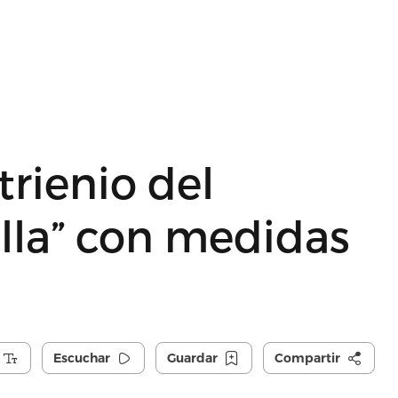
trienio del
illa” con medidas
Escuchar
Guardar
Compartir