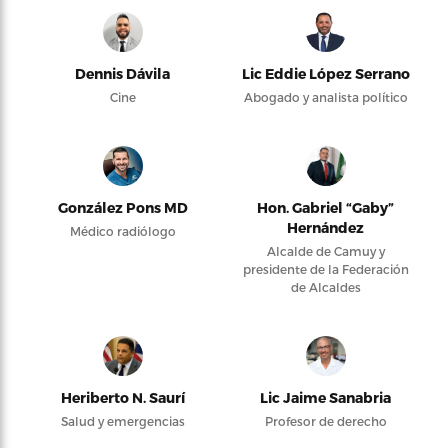
Dennis Dávila
Lic Eddie López Serrano
Cine
Abogado y analista político
González Pons MD
Hon. Gabriel “Gaby”
Hernández
Médico radiólogo
Alcalde de Camuy y
presidente de la Federación
de Alcaldes
Heriberto N. Saurí
Lic Jaime Sanabria
Salud y emergencias
Profesor de derecho