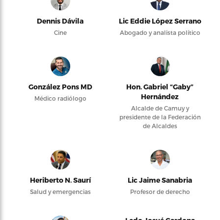
Dennis Dávila
Lic Eddie López Serrano
Cine
Abogado y analista político
González Pons MD
Hon. Gabriel “Gaby”
Hernández
Médico radiólogo
Alcalde de Camuy y
presidente de la Federación
de Alcaldes
Heriberto N. Saurí
Lic Jaime Sanabria
Salud y emergencias
Profesor de derecho