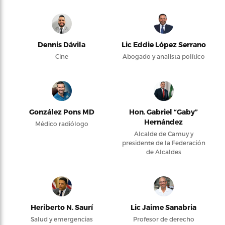
Dennis Dávila
Lic Eddie López Serrano
Cine
Abogado y analista político
González Pons MD
Hon. Gabriel “Gaby”
Hernández
Médico radiólogo
Alcalde de Camuy y
presidente de la Federación
de Alcaldes
Heriberto N. Saurí
Lic Jaime Sanabria
Salud y emergencias
Profesor de derecho