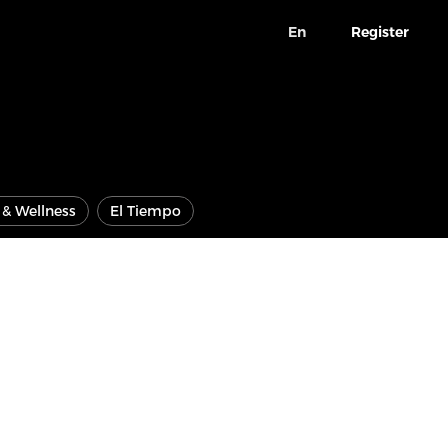
En
Register
e & Wellness
El Tiempo