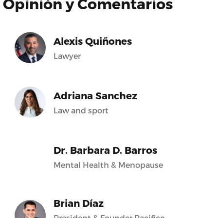
Opinión y Comentarios
Alexis Quiñones
Lawyer
Adriana Sanchez
Law and sport
Dr. Barbara D. Barros
Mental Health & Menopause
Brian Díaz
President & Founder Pacifico