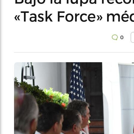
«Task Force» mé
0