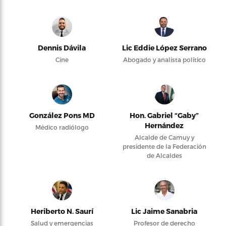
Dennis Dávila
Lic Eddie López Serrano
Cine
Abogado y analista político
González Pons MD
Hon. Gabriel “Gaby”
Hernández
Médico radiólogo
Alcalde de Camuy y
presidente de la Federación
de Alcaldes
Heriberto N. Saurí
Lic Jaime Sanabria
Salud y emergencias
Profesor de derecho