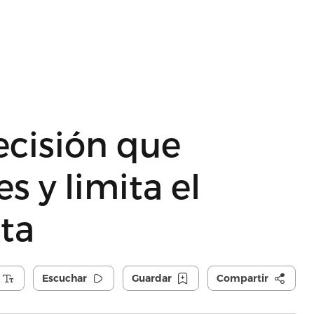
ecisión que
s y limita el
ta
Escuchar
Guardar
Compartir