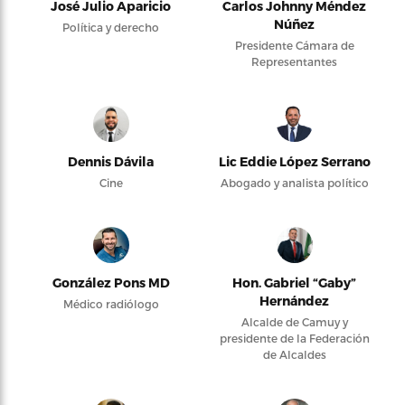
José Julio Aparicio
Carlos Johnny Méndez
Núñez
Política y derecho
Presidente Cámara de
Representantes
Dennis Dávila
Lic Eddie López Serrano
Cine
Abogado y analista político
González Pons MD
Hon. Gabriel “Gaby”
Hernández
Médico radiólogo
Alcalde de Camuy y
presidente de la Federación
de Alcaldes