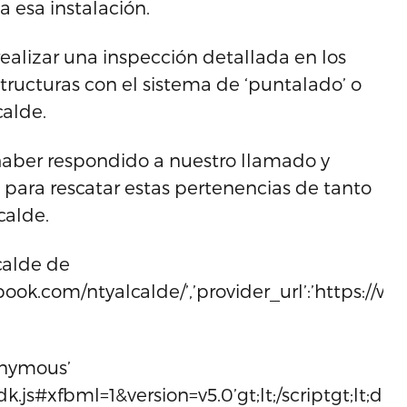
a esa instalación.
alizar una inspección detallada en los
structuras con el sistema de ‘puntalado’ o
calde.
haber respondido a nuestro llamado y
ta para rescatar estas pertenencias de tanto
calde.
calde de
book.com/ntyalcalde/’,’provider_url’:’https://ww
nonymous’
.js#xfbml=1&version=v5.0’gt;lt;/scriptgt;lt;div