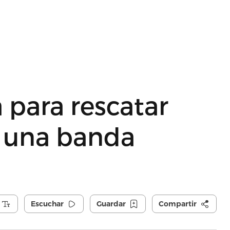
 para rescatar
 una banda
Escuchar
Guardar
Compartir