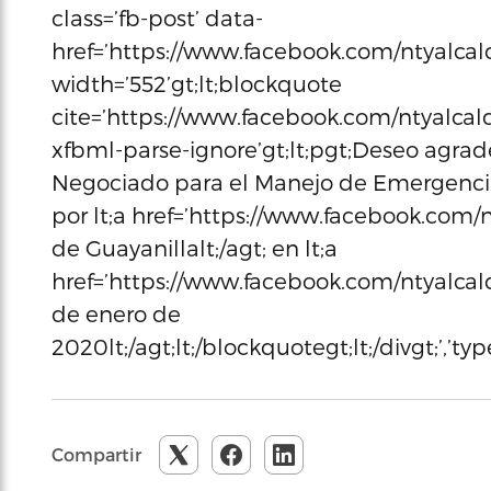
class=’fb-post’ data-
href=’https://www.facebook.com/ntyalca
width=’552’gt;lt;blockquote
cite=’https://www.facebook.com/ntyalcal
xfbml-parse-ignore’gt;lt;pgt;Deseo agrad
Negociado para el Manejo de Emergencia
por lt;a href=’https://www.facebook.com/n
de Guayanillalt;/agt; en lt;a
href=’https://www.facebook.com/ntyalcal
de enero de
2020lt;/agt;lt;/blockquotegt;lt;/divgt;’,’ty
Compartir