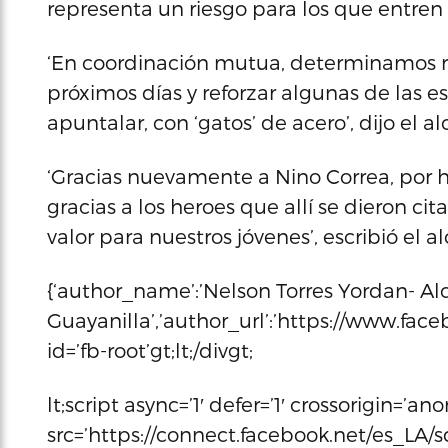
representa un riesgo para los que entren 
‘En coordinación mutua, determinamos re
próximos días y reforzar algunas de las e
apuntalar, con ‘gatos’ de acero’, dijo el al
‘Gracias nuevamente a Nino Correa, por 
gracias a los heroes que allí se dieron ci
valor para nuestros jóvenes’, escribió el al
{‘author_name’:’Nelson Torres Yordan- Al
Guayanilla’,’author_url’:’https://www.face
id=’fb-root’gt;lt;/divgt;
lt;script async=’1′ defer=’1′ crossorigin=’a
src=’https://connect.facebook.net/es_LA/sdk