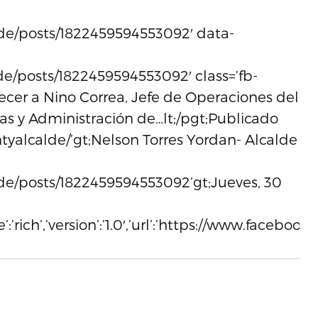
lde/posts/1822459594553092′ data-
de/posts/1822459594553092′ class=’fb-
ecer a Nino Correa, Jefe de Operaciones del
s y Administración de…lt;/pgt;Publicado
tyalcalde/’gt;Nelson Torres Yordan- Alcalde
de/posts/1822459594553092’gt;Jueves, 30
pe’:’rich’,’version’:’1.0′,’url’:’https://www.fac