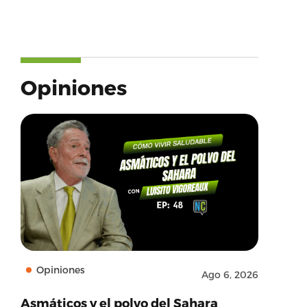
Opiniones
w.facebook.com’,’provider_name’:’Facebook’,’succ
Opiniones
Ago 6, 2026
Asmáticos y el polvo del Sahara