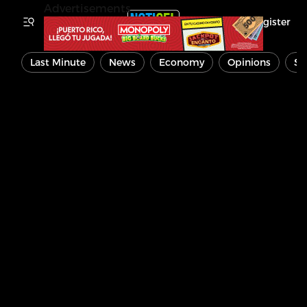
Advertisements
Register
Last Minute
News
Economy
Opinions
Sp