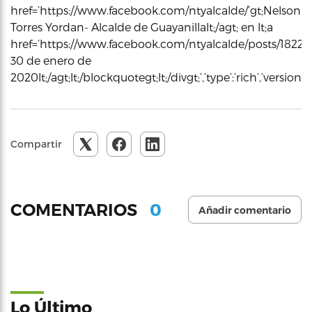
href=’https://www.facebook.com/ntyalcalde/’gt;Nelson
Torres Yordan- Alcalde de Guayanillalt;/agt; en lt;a
href=’https://www.facebook.com/ntyalcalde/posts/18224
30 de enero de
2020lt;/agt;lt;/blockquotegt;lt;/divgt;’,’type’:’rich’,’vers
Compartir
0
COMENTARIOS
Añadir comentario
Lo Último