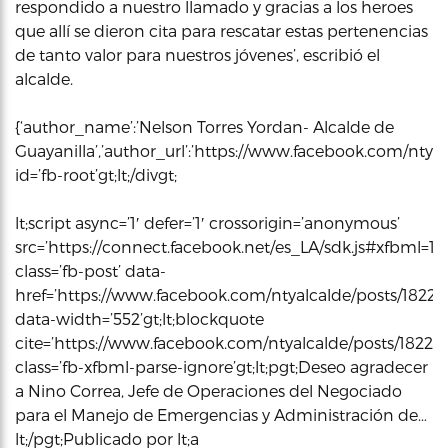
respondido a nuestro llamado y gracias a los heroes
que allí se dieron cita para rescatar estas pertenencias
de tanto valor para nuestros jóvenes’, escribió el
alcalde.
{‘author_name’:’Nelson Torres Yordan- Alcalde de
Guayanilla’,’author_url’:’https://www.facebook.com/ntyalca
id=’fb-root’gt;lt;/divgt;
lt;script async=’1′ defer=’1′ crossorigin=’anonymous’
src=’https://connect.facebook.net/es_LA/sdk.js#xfbml=1&ver
class=’fb-post’ data-
href=’https://www.facebook.com/ntyalcalde/posts/1822
data-width=’552’gt;lt;blockquote
cite=’https://www.facebook.com/ntyalcalde/posts/1822
class=’fb-xfbml-parse-ignore’gt;lt;pgt;Deseo agradecer
a Nino Correa, Jefe de Operaciones del Negociado
para el Manejo de Emergencias y Administración de…
lt;/pgt;Publicado por lt;a