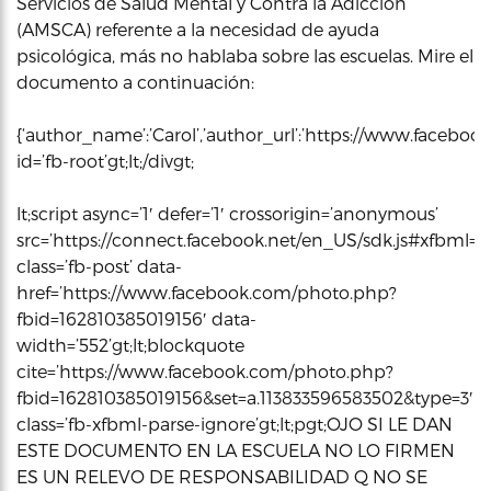
Servicios de Salud Mental y Contra la Adicción
(AMSCA) referente a la necesidad de ayuda
psicológica, más no hablaba sobre las escuelas. Mire el
documento a continuación:
{‘author_name’:’Carol’,’author_url’:’https://www.facebook.
id=’fb-root’gt;lt;/divgt;
lt;script async=’1′ defer=’1′ crossorigin=’anonymous’
src=’https://connect.facebook.net/en_US/sdk.js#xfbml=1&ver
class=’fb-post’ data-
href=’https://www.facebook.com/photo.php?
fbid=162810385019156′ data-
width=’552’gt;lt;blockquote
cite=’https://www.facebook.com/photo.php?
fbid=162810385019156&set=a.113833596583502&type=3′
class=’fb-xfbml-parse-ignore’gt;lt;pgt;OJO SI LE DAN
ESTE DOCUMENTO EN LA ESCUELA NO LO FIRMEN
ES UN RELEVO DE RESPONSABILIDAD Q NO SE