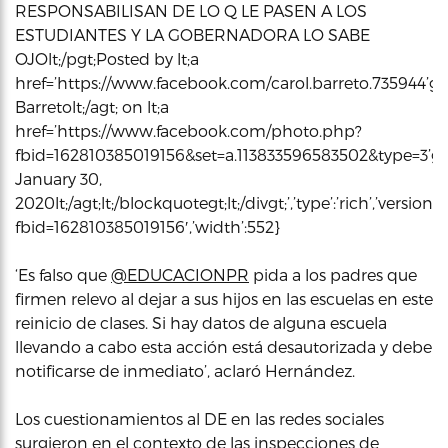
RESPONSABILISAN DE LO Q LE PASEN A LOS
ESTUDIANTES Y LA GOBERNADORA LO SABE
OJOlt;/pgt;Posted by lt;a
href=’https://www.facebook.com/carol.barreto.735944’gt
Barretolt;/agt; on lt;a
href=’https://www.facebook.com/photo.php?
fbid=162810385019156&set=a.113833596583502&type=3’gt
January 30,
2020lt;/agt;lt;/blockquotegt;lt;/divgt;’,’type’:’rich’,’versi
fbid=162810385019156′,’width’:552}
‘Es falso que
@EDUCACIONPR
pida a los padres que
firmen relevo al dejar a sus hijos en las escuelas en este
reinicio de clases. Si hay datos de alguna escuela
llevando a cabo esta acción está desautorizada y debe
notificarse de inmediato’, aclaró Hernández.
Los cuestionamientos al DE en las redes sociales
surgieron en el contexto de las inspecciones de