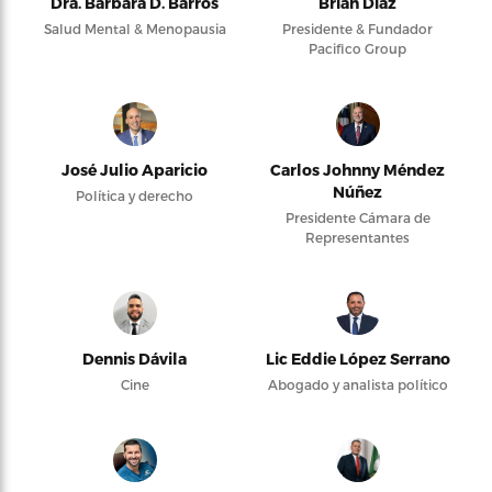
Dra. Bárbara D. Barros
Brian Díaz
Salud Mental & Menopausia
Presidente & Fundador
Pacifico Group
José Julio Aparicio
Carlos Johnny Méndez
Núñez
Política y derecho
Presidente Cámara de
Representantes
Dennis Dávila
Lic Eddie López Serrano
Cine
Abogado y analista político