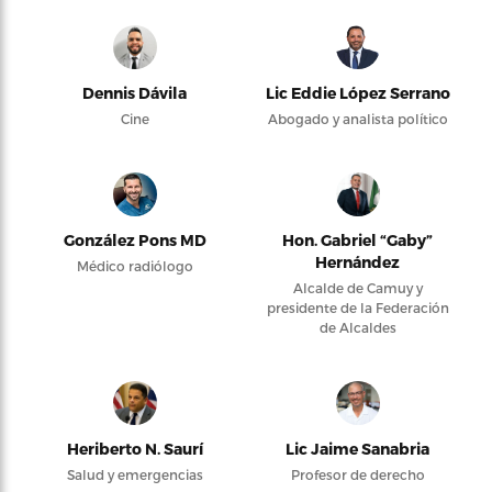
Dennis Dávila
Lic Eddie López Serrano
Cine
Abogado y analista político
González Pons MD
Hon. Gabriel “Gaby”
Hernández
Médico radiólogo
Alcalde de Camuy y
presidente de la Federación
de Alcaldes
Heriberto N. Saurí
Lic Jaime Sanabria
Salud y emergencias
Profesor de derecho