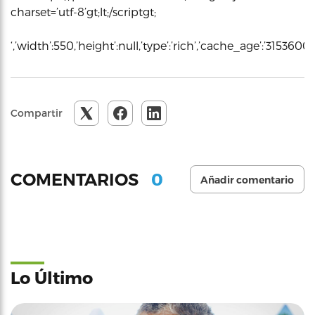
charset=’utf-8’gt;lt;/scriptgt;
‘,’width’:550,’height’:null,’type’:’rich’,’cache_age’:’3153600
Compartir
0
COMENTARIOS
Añadir comentario
Lo Último