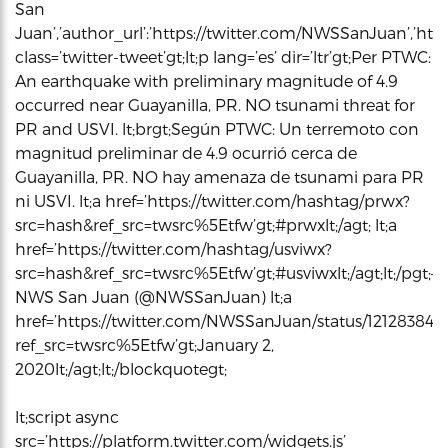
San
Juan’,’author_url’:’https://twitter.com/NWSSanJuan’,’html
class=’twitter-tweet’gt;lt;p lang=’es’ dir=’ltr’gt;Per PTWC:
An earthquake with preliminary magnitude of 4.9
occurred near Guayanilla, PR. NO tsunami threat for
PR and USVI. lt;brgt;Según PTWC: Un terremoto con
magnitud preliminar de 4.9 ocurrió cerca de
Guayanilla, PR. NO hay amenaza de tsunami para PR
ni USVI. lt;a href=’https://twitter.com/hashtag/prwx?
src=hash&ref_src=twsrc%5Etfw’gt;#prwxlt;/agt; lt;a
href=’https://twitter.com/hashtag/usviwx?
src=hash&ref_src=twsrc%5Etfw’gt;#usviwxlt;/agt;lt;/pgt;–
NWS San Juan (@NWSSanJuan) lt;a
href=’https://twitter.com/NWSSanJuan/status/12128384
ref_src=twsrc%5Etfw’gt;January 2,
2020lt;/agt;lt;/blockquotegt;
lt;script async
src=’https://platform.twitter.com/widgets.js’