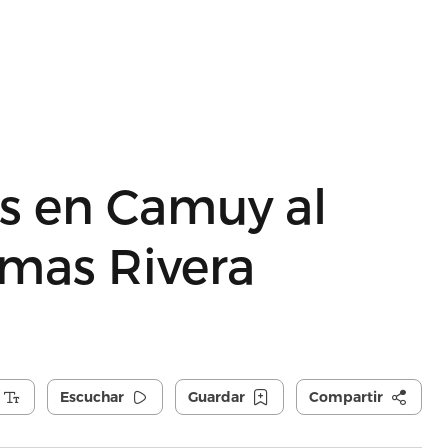
as en Camuy al
mas Rivera
Escuchar
Guardar
Compartir