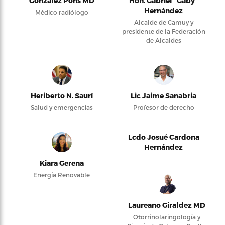
González Pons MD
Hon. Gabriel “Gaby”
Hernández
Médico radiólogo
Alcalde de Camuy y
presidente de la Federación
de Alcaldes
Heriberto N. Saurí
Lic Jaime Sanabria
Salud y emergencias
Profesor de derecho
Lcdo Josué Cardona
Hernández
Kiara Gerena
Energía Renovable
Laureano Giraldez MD
Otorrinolaringología y