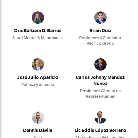
Dra. Bárbara D. Barros
Brian Díaz
Salud Mental & Menopausia
Presidente & Fundador
Pacifico Group
José Julio Aparicio
Carlos Johnny Méndez
Núñez
Política y derecho
Presidente Cámara de
Representantes
Dennis Dávila
Lic Eddie López Serrano
Cine
Abogado y analista político