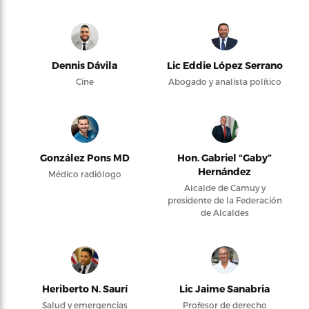
Dennis Dávila
Lic Eddie López Serrano
Cine
Abogado y analista político
González Pons MD
Hon. Gabriel “Gaby”
Hernández
Médico radiólogo
Alcalde de Camuy y
presidente de la Federación
de Alcaldes
Heriberto N. Saurí
Lic Jaime Sanabria
Salud y emergencias
Profesor de derecho