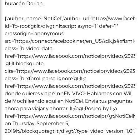
huracán Dorian.
{‘author_name’:’NotiCel’,’author_url’:’https://www.faceboo
id=’fb-root’gt;lt;/divgt;nlt;script async=’1′ defer=’1′
crossorigin=’anonymous’
src=’https://connect.facebook.net/en_US/sdk.js#xfbml=1&ver
class=’fb-video’ data-
href=’https://www.facebook.com/noticelpr/videos/2393
‘gt;lt;blockquote
cite=’https://www.facebook.com/noticelpr/videos/23934
class=’fb-xfbml-parse-ignore’gt;lt;a
href=’https://www.facebook.com/noticelpr/videos/2393416
dónde quieres viajar? nnEN VIVO: Hablamos con Wil
de Mochileando aquí en NotiCel. Envía tus preguntas
ahora para viajar y ahorrar .lt;/pgt;Posted by lt;a
href=’https://www.facebook.com/noticelpr/’gt;NotiCellt;/
on Thursday, September 5,
2019lt;/blockquotegt;lt;/divgt;’,’type’:’video’,’version’:’