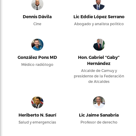
Dennis Dávila
Lic Eddie López Serrano
Cine
Abogado y analista político
González Pons MD
Hon. Gabriel “Gaby”
Hernández
Médico radiólogo
Alcalde de Camuy y
presidente de la Federación
de Alcaldes
Heriberto N. Saurí
Lic Jaime Sanabria
Salud y emergencias
Profesor de derecho